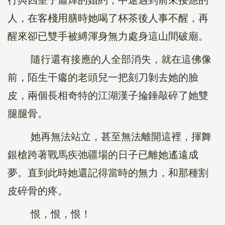
人，在客棧用膳時她喝了杯茶後人事不醒，再
醒來卻已雙手被縛渾身無力處身這山間破廟。
隨行還有接應的人全部消失，就在這佛像
前，陌生干癟的老頭兒一把刻刀剝去她的臉
皮，兩個長相奇特的江湖漢子掄錘敲碎了她雙
腿腿骨。
她再無法站立，甚至無法離開這裡，揮舞
銀槍跨著戰馬疾弛疆場的日子已離她遙遠成
夢。直到此時她還記得當時的無力，和那種割
皮碎骨的疼。
恨，恨，恨！