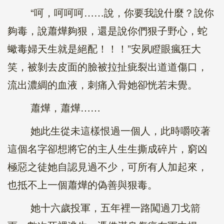
“呵，呵呵呵……說，你要我說什麼？說你
夠毒，說蕭燁夠狠，還是說你們狠子野心，蛇
蠍毒婦天生就是絕配！！！”安夙瞪眼瘋狂大
笑，被剝去皮面的臉被拉扯疵裂出道道傷口，
流出濃綢的血液，刺痛入骨她卻恍若未覺。
蕭燁，蕭燁……
她此生從未這樣恨過一個人，此時嚼咬著
這個名字卻想將它的主人生生撕成碎片，窮凶
極惡之徒她自認見過不少，可所有人加起來，
也抵不上一個蕭燁的偽善與狠毒。
她十六歲投軍，五年裡一路闖過刀戈箭