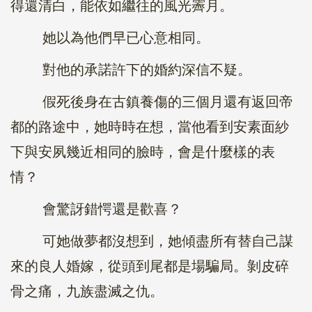
得還清白，能依如繼往的風光霽月。
她以為他們早已心意相同。
對他的承諾許下的婚約深信不疑。
假死後身在古鎮養傷的三個月還有返回帝
都的路途中，她時時在想，當他看到安素面紗
下與安夙幾近相同的臉時，會是什麼樣的表
情？
會驚訝錯愕還是歡喜？
可她做夢都沒想到，她傾盡所有替自己謀
來的良人婚嫁，從頭到尾都是場騙局。剝皮碎
骨之痛，九族盡滅之仇。