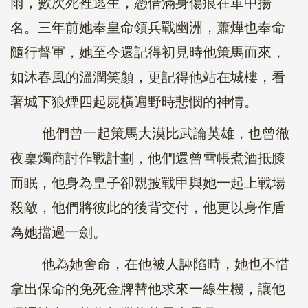
雨，數次死裡逃生，憑借滿身傷痕在軍中揚
名。三年前她奉皇命領兵戰幽洲，蕭燁也奉命
隨行督軍，她至今還記得初見時他策馬而來，
如沐春風的溫潤笑顏，更記得他站在城樓，看
著城下狼煙四起屍橫遍野時悲憫的神情。
他們曾一起策馬大漠比武論英雄，也曾徹
夜稟燭商討作戰計劃，他們還曾雪帳煮酒抵膝
而眠，他身為皇子卻親披戰甲與她一起上戰場
殺敵，他們將彼此的後背交付，他更以身作盾
為她擋過一劍。
他為她舍命，在他被人誣陷時，她也不惜
拿出保命的免死金牌替他求來一線生機，讓他