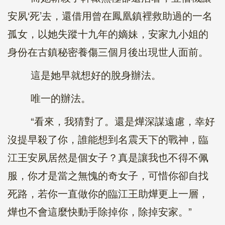
安夙‘死’去，還借用曾在鳳凰鎮裡救助過的一名
孤女，以她失蹤十九年的嫡妹，安家九小姐的
身份在古鎮秘密養傷三個月後出現世人面前。
這是她早就想好的脫身辦法。
唯一的辦法。
“看來，我猜對了。還是燁深謀遠慮，幸好
沒提早殺了你，誰能想到名震天下的戰神，臨
江王安夙居然是個女子？真是讓我也不得不佩
服，你才是當之無愧的奇女子，可惜你卻自找
死路，若你一直做你的臨江王助燁更上一層，
燁也不會這麼快動手除掉你，除掉安家。”