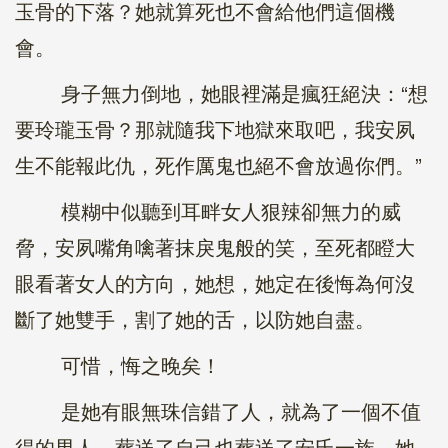
玉骨的下落？她就算死也不會給他們這個機
會。
身子無力倒地，她眼裡滿是瘋狂絕決：“想
要玲瓏玉骨？那就隨我下地獄來取吧，我安夙
生不能報此仇，死作厲鬼也絕不會放過你們。”
模糊中似聽到耳畔女人狠辣卻無力的威
脅，安夙嘴角噙著抹戾鬼般的笑，至死都瞪大
眼看著女人的方向，她想，她定在後悔為何沒
斷了她雙手，割了她的舌，以防她自盡。
可惜，悔之晚矣！
是她有眼無珠信錯了人，就為了一個不值
得的男人，葬送了自己也葬送了安氏一族，她