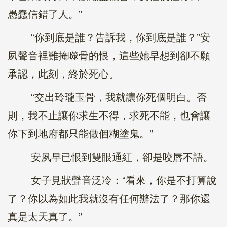
愚蠢信錯了人。”
“你到底是誰？告訴我，你到底是誰？”安
夙聲音裡難掩噬骨的恨，這些她早想到卻不願
承認，此刻，終於死心。
“交出玲瓏玉骨，我就讓你死個明白。否
則，我不止讓你求生不得，求死不能，也會讓
你下到地府都只能做個糊塗鬼。”
安夙早已恨到雙眼通紅，卻是咬唇不語。
女子見狀聲音泛冷：“看來，你是不打算說
了？你以為如此我就沒有任何辦法了？那你還
真是太天真了。”