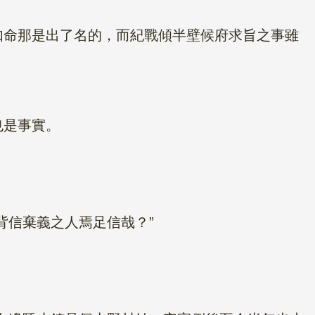
命那是出了名的，而紀戰傾半壁候府求旨之事雖
也是事實。
信棄義之人焉足信哉？”