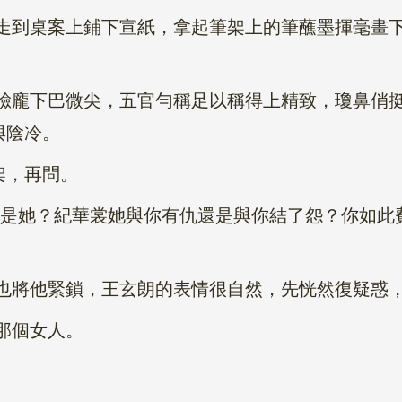
到桌案上鋪下宣紙，拿起筆架上的筆蘸墨揮毫畫下
龐下巴微尖，五官勻稱足以稱得上精致，瓊鼻俏挺
與陰冷。
架，再問。
她？紀華裳她與你有仇還是與你結了怨？你如此
將他緊鎖，王玄朗的表情很自然，先恍然復疑惑，
那個女人。