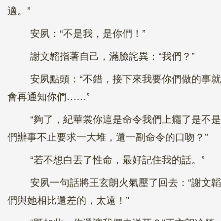
適。”
安夙：“不是我，是你們！”
謝文韜指著自己，滿臉詫異：“我們？”
安夙點頭：“不錯，接下來我要你們做的事就是
會再通知你們……”
“夠了，紀華裳你這是命令我們上癮了是不是？
們辦事不止要求一大堆，還一副命令的口吻？”
“若不想白丟了性命，最好記住我的話。”
安夙一句話將王玄朗火氣壓了回去：“謝文韜說
們與她相比還差的，太遠！”