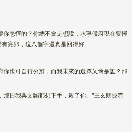
讓你忌憚的？你總不會是想說，永寧候府現在要擇
焉有完卵，這八個字還真是回得好。
府你也可自行分辨，而我未來的選擇又會是誰？那
那日我與文韜都想下手，殺了你。”王玄朗握壺