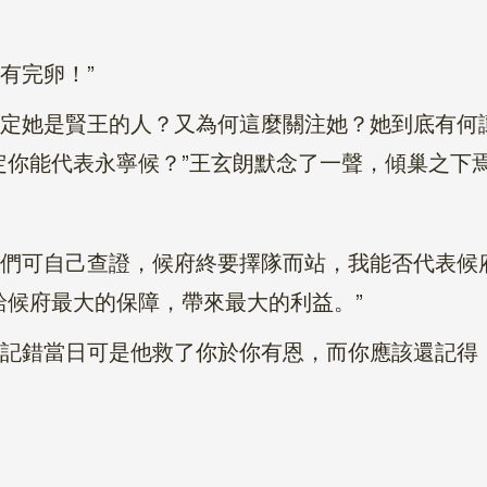
有完卵！”
她是賢王的人？又為何這麼關注她？她到底有何
定你能代表永寧候？”王玄朗默念了一聲，傾巢之下
可自己查證，候府終要擇隊而站，我能否代表候
候府最大的保障，帶來最大的利益。”
錯當日可是他救了你於你有恩，而你應該還記得，