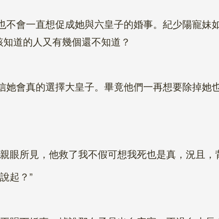
不會一直想促成她與六皇子的婚事。紀少陽寵妹如
該知道的人又有幾個還不知道？
她會真的選擇大皇子。畢竟他們一再想要除掉她
眼所見，他救了我不假可想我死也是真，況且，背
說起？”