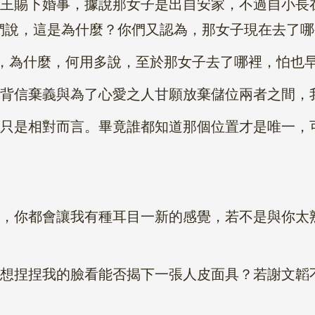
賜下婚事，據說那女子是出自安家，不過自小長
們說，這是為什麼？你們又認為，那女子現在去了哪
為什麼，何用多說，至於那女子去了哪裡，怕也早
信棄義與為了心愛之人甘願放棄儲位兩者之間，我
是相對而言。畢竟誰都知道那個位置才是唯一，
你都會讓我有種耳目一新的感覺，若不是與你太
捏捏我的臉看能否揭下一張人皮面具？若謝文韜不