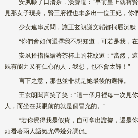
安夙啜了口清茶，淡聲道：“早前皇上就替賢王
見那女子現身，賢王府裡也未多出一位王妃，你
少女連串反問，讓王玄朗謝文韜都抿唇沉默，
“你們會如何選擇我不想知道，可若是我，在背
安夙拾指描繪著茶杯上的花紋道：“當然，這只
既有能力又有仁心的人，我想，也不會太難！”
言下之意，那也並非就是她最後的選擇。
王玄朗聞言笑了笑：“這一個月裡每一次見你，
人，而坐在我眼前的就是個冒充的。”
“若你覺得我是假貨，自可拿出證據，還是你想
頭看著兩人語氣尤帶幾分調侃。