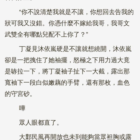
“你不說清楚我就是不讓，你想回去告我的
狀可我又沒錯。你憑什麼不嫁給我哥，我哥文
武雙全有哪點兒配不上你了？”
丁凝見沐依嵐硬是不讓就想繞開，沐依嵐
卻是一把拽住了她袖擺，怒極之下用力過大竟
是哧拉一下，將丁凝袖子扯下一大截，露出那
寬袖下一段白似嫩藕的手臂，還有那枚，血色
的守宮砂。
嘩
眾人眼都直了。
大鄴民風再開放也未到能夠當眾袒胸或露