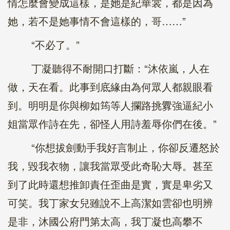
情怎麼會變成這樣，是她是紀華裳，都是因為
她，若不是她事情不會這樣的，哥……”
“不必了。”
丁凝聽得不耐開口打斷：“沐依嵐，人在
做，天在看。此事到底緣由為何眾人都親眼看
到。明明是你與柳如筠等人攔路挑釁強逼紀小
姐當眾作詩在先，卻怪人用詩羞辱你們在後。”
“你想拔劍動手我好言制止，你卻反遷怒於
我，毀我衣物，讓我當眾受此奇恥大辱。甚至
到了此時還想推卸責任歪曲是實，實是卑劣又
可笑。我丁家女兒雖說不上高潔如雲卻也明辨
是非，沐國公府門第太高，我丁凝也高攀不