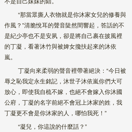
不是自己妹妹的錯。
“那當眾撕人衣物就是你沐家女兒的修養與
作風？”清脆悅耳的聲音陡然間響起，答話的不
是紀少亭也不是安夙，卻是將自己裹在披風裡
的丁凝，看著沐竹與被婢女攙扶起來的沐依
嵐。
丁凝向來柔弱的聲音裡帶著絕決：“今日被
辱之恥我定永生銘記，沐世子沐依嵐你們大可
放心，即使我自梳不嫁，也絕不會嫁入你沐國
公府，丁凝的名字前絕不會冠上沐家的姓，我
丁凝更不會是你沐家的人，哪怕我死！”
“凝兒，你這說的什麼話？”