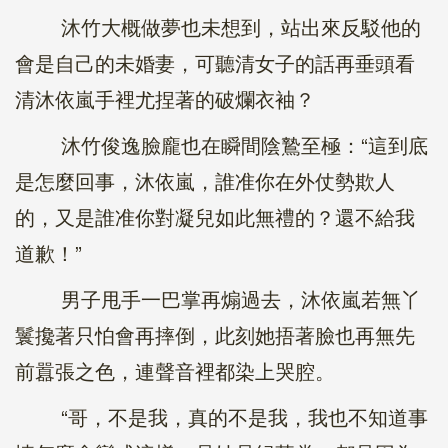
沐竹大概做夢也未想到，站出來反駁他的
會是自己的未婚妻，可聽清女子的話再垂頭看
清沐依嵐手裡尤捏著的破爛衣袖？
沐竹俊逸臉龐也在瞬間陰鷙至極：“這到底
是怎麼回事，沐依嵐，誰准你在外仗勢欺人
的，又是誰准你對凝兒如此無禮的？還不給我
道歉！”
男子甩手一巴掌再煽過去，沐依嵐若無丫
鬟攙著只怕會再摔倒，此刻她捂著臉也再無先
前囂張之色，連聲音裡都染上哭腔。
“哥，不是我，真的不是我，我也不知道事