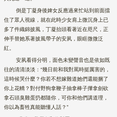
倒是丁凝身後婢女反應過來忙站到前面擋
住了眾人視線，就在此時少女肩上微沉身上已
多了件織錦披風，丁凝抬頭看著近在咫尺，正
伸手替她系著披風帶子的安夙，眼眶微微泛
紅。
安夙看得分明，面色未變聲音也是依如既
往的清清淡淡：“幾日前和我對罵時挺厲害的，
這時候哭什麼？你若不想嫁難道她們還能捆了
你上花轎？對付野狗拿鞭子抽拿棒子攆拿劍砍
拿石頭臭雞蛋扔都隨你，可你和他們講道理，
你以為畜牲真能聽懂人話？”