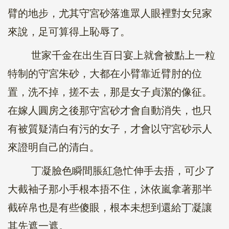
臂的地步，尤其守宮砂落進眾人眼裡對女兒家
來說，足可算得上恥辱了。
世家千金在出生百日宴上就會被點上一粒
特制的守宮朱砂，大都在小臂靠近臂肘的位
置，洗不掉，搓不去，那是女子貞潔的像征。
在嫁人圓房之後那守宮砂才會自動消失，也只
有被質疑清白有污的女子，才會以守宮砂示人
來證明自己的清白。
丁凝臉色瞬間脹紅急忙伸手去捂，可少了
大截袖子那小手根本捂不住，沐依嵐拿著那半
截碎帛也是有些傻眼，根本未想到還給丁凝讓
其先遮一遮。