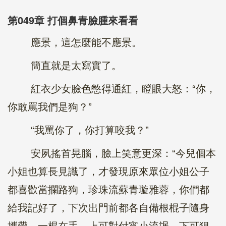
第049章 打個鼻青臉腫來看看
應景，這怎麼能不應景。
簡直就是太寫實了。
紅衣少女臉色憋得通紅，瞪眼大怒：“你，
你敢罵我們是狗？”
“我罵你了，你打算咬我？”
安夙搖首晃腦，臉上笑意更深：“今兒個本
小姐也算長見識了，才發現原來眾位小姐公子
都喜歡當攔路狗，珍珠流蘇青璇雅蓉，你們都
給我記好了，下次出門前都各自備根棍子隨身
攜帶，一棍在手，上可對付宵小流氓，下可狠