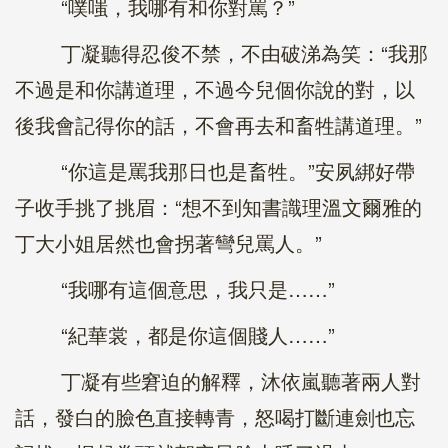
“噗嗤，我哪有和你對罵？”
丁凝聽得忍俊不禁，不由破涕為笑：“我那
不過是和你講道理，不過今兒個你說的對，以
後我會記得你的話，不會再去和畜牲講道理。”
“你這是罵我那日也是畜牲。”安夙綁好帶
子收手挑了挑眉：“想不到知書識理溫文爾雅的
丁大小姐居然也會拐著彎兒罵人。”
“我哪有這個意思，我只是……”
“紀華裳，都是你這個賤人……”
丁凝有些窘迫的解釋，沐依嵐聽著兩人對
話，發白的臉色直接轉青，怒喝打斷連劍也忘