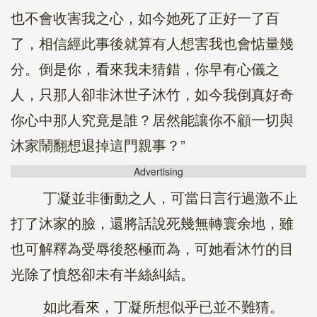
也不會收害我之心，如今她死了正好一了百
了，相信經此事後就算有人想害我也會惦量幾
分。倒是你，看來我未猜錯，你早有心儀之
人，只那人卻非沐世子沐竹，如今我倒真好奇
你心中那人究竟是誰？居然能讓你不顧一切與
沐家鬧翻想退掉這門親事？”
Advertising
丁凝並非衝動之人，可當日言行過激不止
打了沐家的臉，還將話說死幾無轉寰余地，雖
也可解釋為受辱後怒極而為，可她看沐竹的目
光除了憤怒卻未有半絲糾結。
如此看來，丁凝所想似乎已並不難猜。