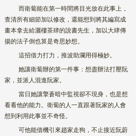
而衛蔔能在第一時間將目光放在此事上，
查清所有細節加以修改，還能想到將其編寫成
畫本拿去給灑樓茶肆的說書先生，加以大肆傳
揚的法子倒也算是奇思妙想。
這招借力打力，推波助瀾用得極妙。
她讓衛蔔辦的第一件事：想盡辦法打壓阮
家，並派人混進阮家。
當日她讓擎蒼暗中監視卻不現身，也是想
看看他的能力。衛蔔的人一直跟著阮家的人會
想到利用此事並不奇怪。
可他能借機引來趙家走狗，不止接近阮蔚