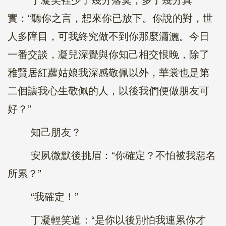
實：“聽你之言，想來你已放下。你說的對，世
人多障目，可我終究做不到你那麼瀟灑。今日
一番交談，凝兒深覺與你知己相交恨晚，除了
雅賢居紅蘿姑娘我深感敬佩以外，華裳也是第
二個讓我心生敬佩的人，以後我們便做朋友可
好？”
知己朋友？
安夙微默後挑眉：“你確定？不怕被我惡名
所累？”
“我確定！”
丁凝輕笑道：“是你以後別怕我連累你才