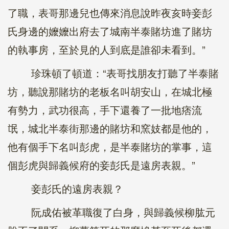
了職，表哥那邊兒也傳來消息說昨夜亥時妾彭
氏身邊的嬤嬤出府去了城南半泰賭坊進了賭坊
的執事房，至於見的人到底是誰卻未看到。”
珍珠頓了頓道：“表哥找朋友打聽了半泰賭
坊，聽說那賭坊的老板名叫胡安山，在城北極
有勢力，武功很高，手下還養了一批地痞流
氓，城北半泰街那邊的賭坊和窯妓都是他的，
他有個手下名叫彭虎，是半泰賭坊的掌事，這
個彭虎與歸義候府的妾彭氏是遠房表親。”
妾彭氏的遠房表親？
阮成佑被革職復了白身，與歸義候柳肱元