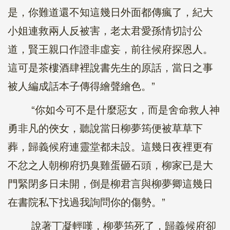
是，你難道還不知這幾日外面都傳瘋了，紀大
小姐連救兩人反被害，老太君愛孫情切討公
道，賢王親口作證非虛妄，前往候府探恩人。
這可是茶樓酒肆裡說書先生的原話，當日之事
被人編成話本子傳得繪聲繪色。”
“你如今可不是什麼惡女，而是舍命救人神
勇非凡的俠女，聽說當日柳夢筠便被草草下
葬，歸義候府連靈堂都未設。這幾日夜裡更有
不忿之人朝柳府扔臭雞蛋砸石頭，柳家已是大
門緊閉多日未開，倒是柳君言與柳夢卿這幾日
在書院私下找過我詢問你的傷勢。”
說著丁凝輕嘆，柳夢筠死了，歸義候府卻