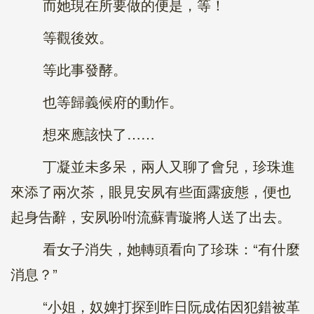
而她現在所要做的便是，等！
等觀後效。
等此事發酵。
也等歸義候府的動作。
想來應該快了……
丁凝並未多呆，兩人又聊了會兒，珍珠進
來添了兩次茶，眼見安夙有些面露疲態，便也
起身告辭，安夙吩咐流蘇青璇將人送了出去。
看女子消失，她轉頭看向了珍珠：“有什麼
消息？”
“小姐，奴婢打探到昨日阮成佑因犯錯被革