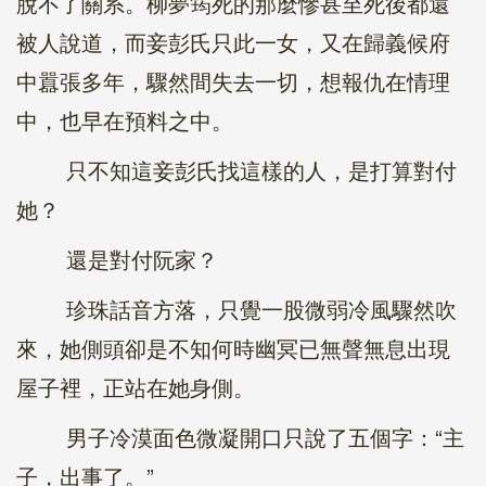
脫不了關系。柳夢筠死的那麼慘甚至死後都還
被人說道，而妾彭氏只此一女，又在歸義候府
中囂張多年，驟然間失去一切，想報仇在情理
中，也早在預料之中。
只不知這妾彭氏找這樣的人，是打算對付
她？
還是對付阮家？
珍珠話音方落，只覺一股微弱冷風驟然吹
來，她側頭卻是不知何時幽冥已無聲無息出現
屋子裡，正站在她身側。
男子冷漠面色微凝開口只說了五個字：“主
子，出事了。”