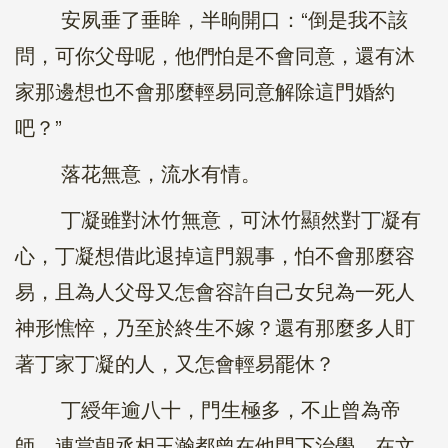
安夙垂了垂眸，半晌開口：“倒是我不該
問，可你父母呢，他們怕是不會同意，還有沐
家那邊想也不會那麼輕易同意解除這門婚約
吧？”
落花無意，流水有情。
丁凝雖對沐竹無意，可沐竹顯然對丁凝有
心，丁凝想借此退掉這門親事，怕不會那麼容
易，且為人父母又怎會容許自己女兒為一死人
神形憔悴，乃至於終生不嫁？還有那麼多人盯
著丁家丁凝的人，又怎會輕易罷休？
丁綬年逾八十，門生極多，不止曾為帝
師，連當朝丞相王瀚都曾在他門下治學，在文