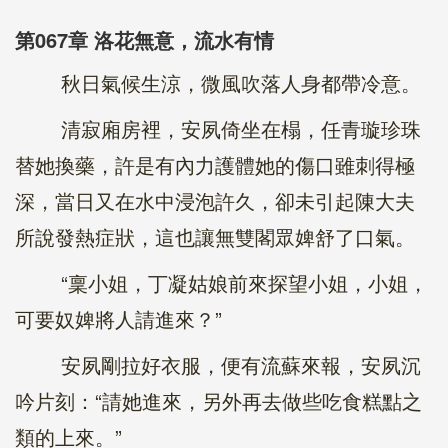
第067章 洛花無意，流水有情
秋日氣候生涼，微風吹落人身都帶冷意。
清寂廂房裡，安夙倚坐在榻，任青璇珍珠
替她換藥，許是有內力護體她的傷口雖刺得極
深，當日又在水中浸泡許久，卻未引起陳大夫
所說發熱症狀，這也讓無雙閣眾婢舒了口氣。
“稟小姐，丁凝姑娘前來探望小姐，小姐，
可要奴婢將人請進來？”
安夙剛拉好衣服，便有流蘇來報，安夙沉
吟片刻：“請她進來，另外再去做些吃食糕點之
類的上來。”