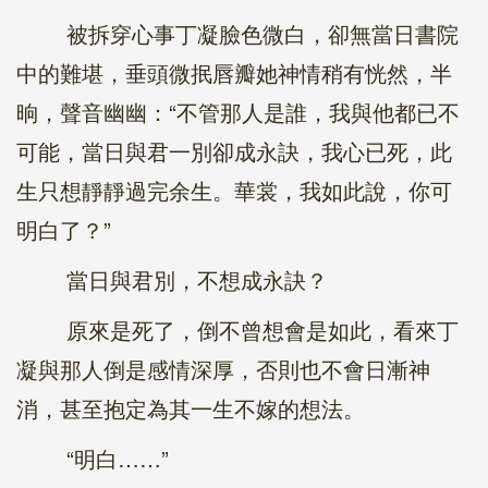
被拆穿心事丁凝臉色微白，卻無當日書院
中的難堪，垂頭微抿唇瓣她神情稍有恍然，半
晌，聲音幽幽：“不管那人是誰，我與他都已不
可能，當日與君一別卻成永訣，我心已死，此
生只想靜靜過完余生。華裳，我如此說，你可
明白了？”
當日與君別，不想成永訣？
原來是死了，倒不曾想會是如此，看來丁
凝與那人倒是感情深厚，否則也不會日漸神
消，甚至抱定為其一生不嫁的想法。
“明白……”