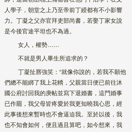
人學子，朝堂之上乃至帝前丁綬都有不小影響
力。丁凝之父亦官拜吏部尚書，若娶丁家女說
是今後官途平坦也不為過。
女人，權勢……
不就是男人畢生所追求的？
丁凝扯唇強笑：“就像你說的，若我不願他
們總不能綁了我上花轎，父親當日便已前往沐
國公府討回我的庚帖並寫下退婚書，這門婚事
已作罷，我父母皆疼愛於我更知曉我心思，經
此事後想來暫時也不會逼迫我。至於以後，我
也不知會如何，便且過且算吧，如今想來，我