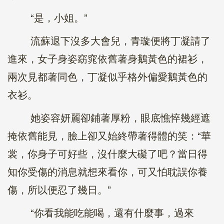
“是，小姐。”
流蘇退下沒多大會兒，青璇便將丁凝請了
進來，女子身姿窈窕依舊著身鵝黃色的裙衫，
兩次見都著同色，丁凝似乎格外偏愛鵝黃色的
衣衫。
她姿容妍麗卻鋪著厚粉，眼底憔悴幾經遮
掩依舊能見，臉上卻又始終帶著得體的笑：“華
裳，你身子可好些，沒什麼大礙了吧？當日得
知你受傷的消息就想來看你，可又怕耽誤你養
傷，所以便忍了幾日。”
“你看我能吃能喝，還有什麼事，過來