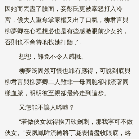
因她而丟盡了臉面，妾彭氏更被牽怒打入冷
宮，候夫人重奪掌家權又出了口氣，柳君言與
柳夢卿在心裡想必也是有些感激眼前少女的，
否則也不會特地找她打聽了。
想想，難免不令人感慨。
柳夢筠固然可恨也罪有應得，可說到底與
柳君言與柳夢卿二人雖非一母同胞卻都流著同
樣血脈，明明彼至親卻最終走到這步。
又怎能不讓人唏噓？
“若做俠女就得挨刀砍劍刺，那我寧可不做
俠女。”安夙鳳眸流轉將丁凝表情盡收眼底，略