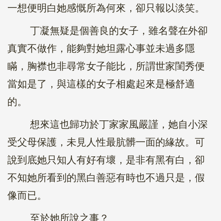
一想便明白她感慨所為何來，卻只報以淡笑。
丁凝無疑是個善良的女子，雖名聲在外卻
真實不做作，能夠對她坦露心事並未過多隱
瞞，胸襟也非尋常女子能比，所謂世家閨秀便
當如是了，與這樣的女子相處起來是極舒適
的。
想來這也歸功於丁家家風嚴謹，她自小深
受父母保護，未見人性最肮髒一面的緣故。可
說到底她只知人有好有壞，是非有黑有白，卻
不知她所看到的黑白善惡有時也不過只是，假
像而已。
至於她所說之事？