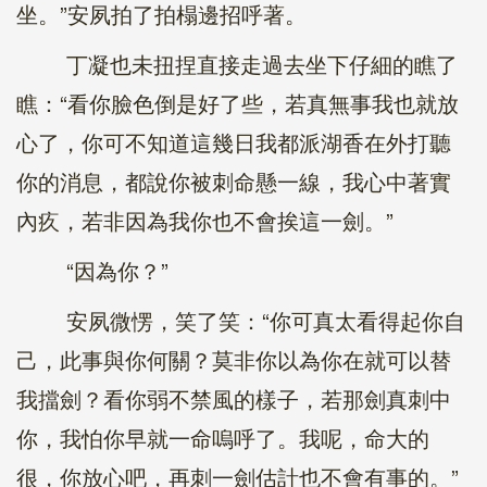
坐。”安夙拍了拍榻邊招呼著。
丁凝也未扭捏直接走過去坐下仔細的瞧了
瞧：“看你臉色倒是好了些，若真無事我也就放
心了，你可不知道這幾日我都派湖香在外打聽
你的消息，都說你被刺命懸一線，我心中著實
內疚，若非因為我你也不會挨這一劍。”
“因為你？”
安夙微愣，笑了笑：“你可真太看得起你自
己，此事與你何關？莫非你以為你在就可以替
我擋劍？看你弱不禁風的樣子，若那劍真刺中
你，我怕你早就一命嗚呼了。我呢，命大的
很，你放心吧，再刺一劍估計也不會有事的。”