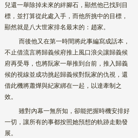
兒還一舉除掉未來的絆腳石，顯然他已找到目
標，並打算從此處入手，而他所挑中的目標，
顯然就是八大世家排名最末的：趙家。
而後他又在第一時間將此事編寫成話本，
不止借流言將歸義候府推上風口浪尖讓歸義候
府再受辱，也將阮家一舉推到台前，推入歸義
候的視線並成功挑起歸義候對阮家的仇視，還
借此機將蕭燁與紀家綁在一起，以達牽制之
效。
雖對內幕一無所知，卻能把握時機安排好
一切，讓所有的事都按照她預想的軌跡走動發
展。