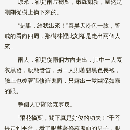
原來，卻是兩片樹葉，嫩綠如新，顯然是
剛剛從樹上摘下來的。
“是誰，給我出來！”秦昊天冷色一臉，警
戒的看向四周，那樹林裡此刻卻是走出兩個人
來。
兩人，卻是從兩個方向走出，其中一人素
衣黑發，腰懸管笛，另一人則著襲黑色長袍，
臉上也覆著張修羅鬼面，只露出一雙幽深如霧
的眼。
整個人更顯陰森寒戾。
“飛花摘葉，閣下真是好俊的功夫！”千菩
提走到平台，看了眼戴著修羅鬼面的男子，眼