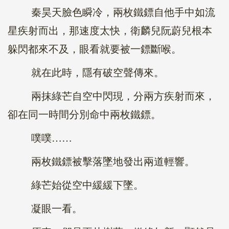
秦昊天臉色瞬冷，兩枚鐵鏢自他手中如流
星疾射而出，那速度太快，衛麟兒阮蔚兒根本
躲閃都來不及，眼看就要被一鏢斷喉。
就在此時，隱有破空聲傳來。
兩抹綠芒自空中閃現，分兩方疾射而來，
卻在同一時間分別命中兩枚鐵鏢。
噗噗……
兩枚鐵鏢被擊落墜地發出兩道輕響。
綠芒始從空中緩緩下墜。
凝眼一看。