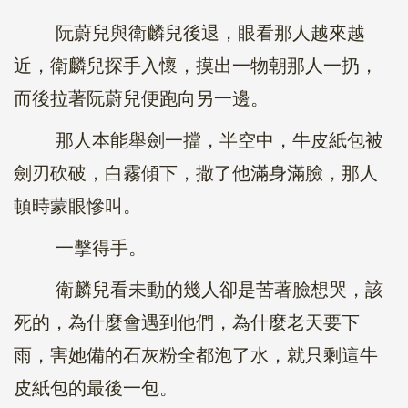
阮蔚兒與衛麟兒後退，眼看那人越來越
近，衛麟兒探手入懷，摸出一物朝那人一扔，
而後拉著阮蔚兒便跑向另一邊。
那人本能舉劍一擋，半空中，牛皮紙包被
劍刃砍破，白霧傾下，撒了他滿身滿臉，那人
頓時蒙眼慘叫。
一擊得手。
衛麟兒看未動的幾人卻是苦著臉想哭，該
死的，為什麼會遇到他們，為什麼老天要下
雨，害她備的石灰粉全都泡了水，就只剩這牛
皮紙包的最後一包。