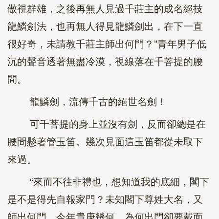
傲視群雄，之後再無人見過千莊主的成名絕技
龍鱗劍法，也再無人得見龍鱗劍出，在下一直
很好奇，未請教千莊主師出何門？”青年男子低
沉的聲音透著無盡冷漠，視線落在千菩提的腰
間。
龍鱗劍，流傳千古的絕世名劍！
可千菩提的身上並沒有劍，反而卻總是在
腰間懸著管玉笛。幾次見面這玉笛都從未取下
來過。
“來而不往非禮也，想知道我的底細，閣下
是不是得先自報家門？未知閣下尊姓大名，又
師出何門，今年貴庚幾何，為何出門卻要戴面