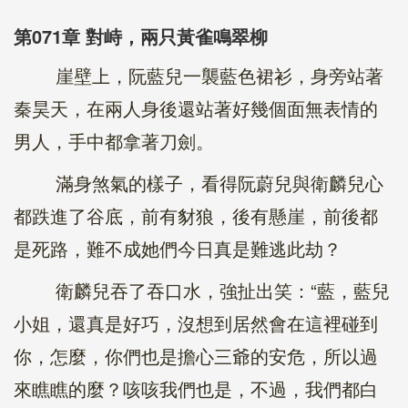
第071章 對峙，兩只黃雀鳴翠柳
崖壁上，阮藍兒一襲藍色裙衫，身旁站著
秦昊天，在兩人身後還站著好幾個面無表情的
男人，手中都拿著刀劍。
滿身煞氣的樣子，看得阮蔚兒與衛麟兒心
都跌進了谷底，前有豺狼，後有懸崖，前後都
是死路，難不成她們今日真是難逃此劫？
衛麟兒吞了吞口水，強扯出笑：“藍，藍兒
小姐，還真是好巧，沒想到居然會在這裡碰到
你，怎麼，你們也是擔心三爺的安危，所以過
來瞧瞧的麼？咳咳我們也是，不過，我們都白