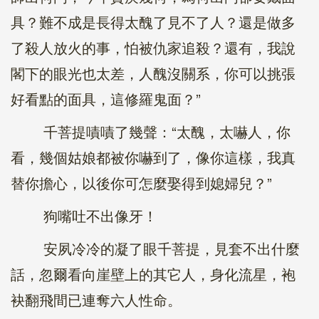
具？難不成是長得太醜了見不了人？還是做多
了殺人放火的事，怕被仇家追殺？還有，我說
閣下的眼光也太差，人醜沒關系，你可以挑張
好看點的面具，這修羅鬼面？”
千菩提嘖嘖了幾聲：“太醜，太嚇人，你
看，幾個姑娘都被你嚇到了，像你這樣，我真
替你擔心，以後你可怎麼娶得到媳婦兒？”
狗嘴吐不出像牙！
安夙冷冷的凝了眼千菩提，見套不出什麼
話，忽爾看向崖壁上的其它人，身化流星，袍
袂翻飛間已連奪六人性命。