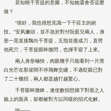
若知曉千菩提的意圖，不知她還會否這麼
做？
“很好，我也很想見識一下千莊主的絕
技。”安夙撇頭，並不急於對付阮藍兒兩人，身
形一晃直接飄向千菩提，五指並攏成刀，直劈
他死穴，千菩提眼眸微閃，也揮手迎了上來。
兩人身形極快，肉眼幾乎只能看到一片黑
白光芒在那崖間不停飛舞交纏，不過眨眼已對
了二十幾招，兩人都是越打越驚心。
千菩眼眸微眯，連使數招想摘下對面之人
臉上的面具，卻都被對方以同樣的招式化解。
嘭——