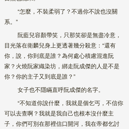
“怎麼，不裝柔弱了？不過你不說也沒關
系。”
阮藍兒容顏帶笑，只那笑卻是無盡冷意，
目光落在衛麟兒身上更透著幾分殺意：“還有
你，說，你到底是誰？為何處心積慮混進阮
家？火燒阮家織染坊，綁走阮成傑的人是不是
你？你的主子又到底是誰？”
女子也不隱瞞直呼阮成傑的名字。
“不知道你說什麼，我就是個乞丐，不信你
可以去查啊？我就是我自己也根本沒什麼主
子，你們可別在那裡信口開河，我在帝都乞討