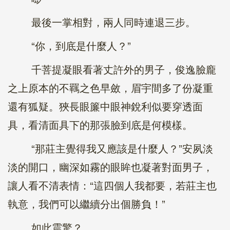
最後一掌相對，兩人同時連退三步。
“你，到底是什麼人？”
千菩提凝眼看著丈許外的男子，俊逸臉龐
之上原本的不羈之色早斂，眉宇間多了份凝重
還有狐疑。狹長眼簾中眼神銳利似要穿透面
具，看清面具下的那張臉到底是何模樣。
“那莊主覺得我又應該是什麼人？”安夙淡
淡的開口，幽深如霧的眼眸也凝著對面男子，
讓人看不清表情：“這四個人我都要，若莊主也
執意，我們可以繼續分出個勝負！”
如此震驚？