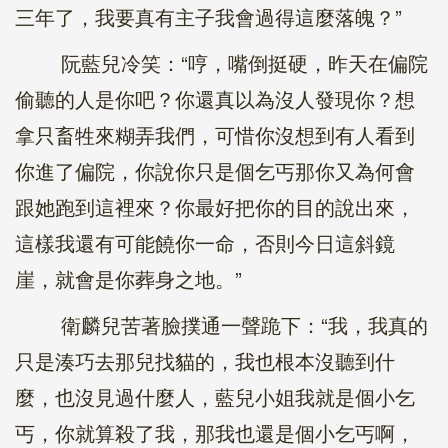
三年了，我要真有主子我會過得這麼落魄？”
阮藍兒冷笑：“哼，嘴倒挺硬，昨天在偏院
偷聽的人是你吧？你還真以為沒人發現你？想
拿只畜牲來糊弄我們，可惜你沒想到有人看到
你進了偏院，你說你只是個乞丐那你又為何會
跟她跑到這裡來？你最好把你的目的說出來，
這樣我還有可能饒你一命，否則今日這斜鏡
崖，就會是你葬身之地。”
衛麟兒苦著臉撲通一聲跪下：“我，我真的
只是湊巧去那兒找貓的，我也根本沒聽到什
麼，也沒見過什麼人，藍兒小姐我就是個小乞
丐，你就算殺了我，那我也還是個小乞丐啊，