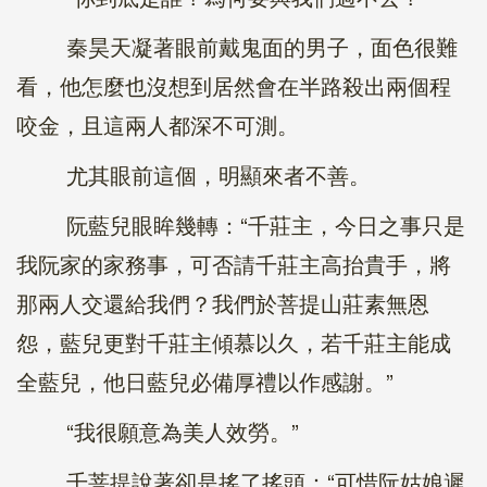
秦昊天凝著眼前戴鬼面的男子，面色很難
看，他怎麼也沒想到居然會在半路殺出兩個程
咬金，且這兩人都深不可測。
尤其眼前這個，明顯來者不善。
阮藍兒眼眸幾轉：“千莊主，今日之事只是
我阮家的家務事，可否請千莊主高抬貴手，將
那兩人交還給我們？我們於菩提山莊素無恩
怨，藍兒更對千莊主傾慕以久，若千莊主能成
全藍兒，他日藍兒必備厚禮以作感謝。”
“我很願意為美人效勞。”
千菩提說著卻是搖了搖頭：“可惜阮姑娘遲