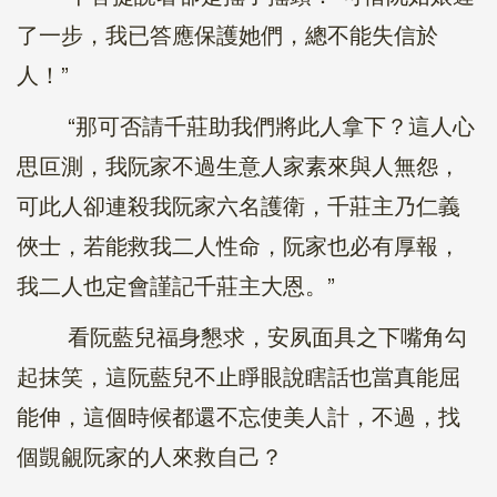
了一步，我已答應保護她們，總不能失信於
人！”
“那可否請千莊助我們將此人拿下？這人心
思叵測，我阮家不過生意人家素來與人無怨，
可此人卻連殺我阮家六名護衛，千莊主乃仁義
俠士，若能救我二人性命，阮家也必有厚報，
我二人也定會謹記千莊主大恩。”
看阮藍兒福身懇求，安夙面具之下嘴角勾
起抹笑，這阮藍兒不止睜眼說瞎話也當真能屈
能伸，這個時候都還不忘使美人計，不過，找
個覬覦阮家的人來救自己？