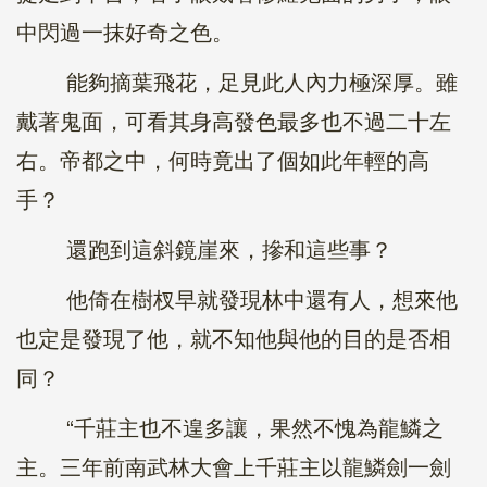
中閃過一抹好奇之色。
能夠摘葉飛花，足見此人內力極深厚。雖
戴著鬼面，可看其身高發色最多也不過二十左
右。帝都之中，何時竟出了個如此年輕的高
手？
還跑到這斜鏡崖來，摻和這些事？
他倚在樹杈早就發現林中還有人，想來他
也定是發現了他，就不知他與他的目的是否相
同？
“千莊主也不遑多讓，果然不愧為龍鱗之
主。三年前南武林大會上千莊主以龍鱗劍一劍