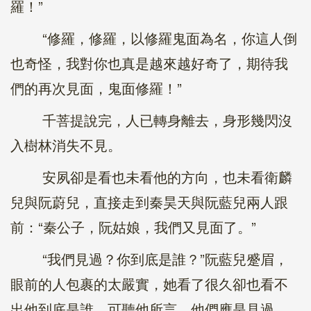
羅！”
“修羅，修羅，以修羅鬼面為名，你這人倒
也奇怪，我對你也真是越來越好奇了，期待我
們的再次見面，鬼面修羅！”
千菩提說完，人已轉身離去，身形幾閃沒
入樹林消失不見。
安夙卻是看也未看他的方向，也未看衛麟
兒與阮蔚兒，直接走到秦昊天與阮藍兒兩人跟
前：“秦公子，阮姑娘，我們又見面了。”
“我們見過？你到底是誰？”阮藍兒蹙眉，
眼前的人包裹的太嚴實，她看了很久卻也看不
出他到底是誰，可聽他所言，他們應是見過