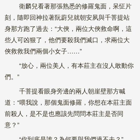
衛麟兒看著那張熟悉的修羅鬼面，呆怔片
刻，隨即回神拉著阮蔚兒就朝安夙與千菩提站
身那方跑了過去：“大俠，兩位大俠救命啊，這
些人可凶狠了，他們要殺我們滅口，求兩位大
俠救救我們兩個小女子……”
“放心，兩位美人，有本莊主在沒人敢動你
們。”
千菩提看眼身旁邊的兩人朝崖壁那方喊
道：“喂我說，那個鬼面修羅，你想在本莊主面
前殺人，是不是也應該先問問本莊主是否同
意？”
“你到底是誰？為何要與我們過不去？”