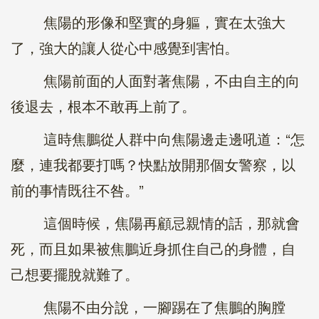
焦陽的形像和堅實的身軀，實在太強大
了，強大的讓人從心中感覺到害怕。
焦陽前面的人面對著焦陽，不由自主的向
後退去，根本不敢再上前了。
這時焦鵬從人群中向焦陽邊走邊吼道：“怎
麼，連我都要打嗎？快點放開那個女警察，以
前的事情既往不咎。”
這個時候，焦陽再顧忌親情的話，那就會
死，而且如果被焦鵬近身抓住自己的身體，自
己想要擺脫就難了。
焦陽不由分說，一腳踢在了焦鵬的胸膛