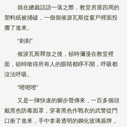
就在總裁話語一落之際，教堂房屋四周的
塑料紙被捅破，一個個催淚瓦斯從窗戶裡面投
擲了進來。
“刺刺”
催淚瓦斯釋放之後，頓時彌漫在教堂裡
面，頓時嗆得所有人的眼睛都睜不開，呼吸都
沒法呼吸。
“噔噔噔”
又是一陣快速的腳步聲傳來，一百多個頭
戴黑色防毒面罩，穿著黑色作戰衣的武警從門
口衝了進來，手中拿著透明的鋼化玻璃盾牌，