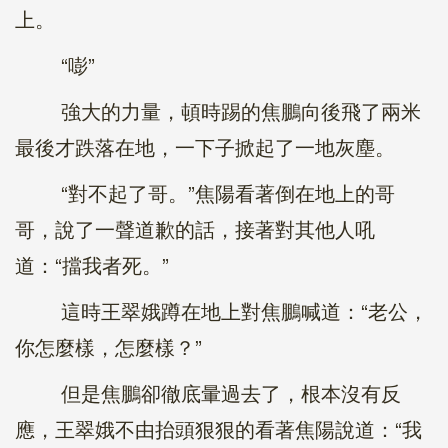
上。
“嘭”
強大的力量，頓時踢的焦鵬向後飛了兩米
最後才跌落在地，一下子掀起了一地灰塵。
“對不起了哥。”焦陽看著倒在地上的哥
哥，說了一聲道歉的話，接著對其他人吼
道：“擋我者死。”
這時王翠娥蹲在地上對焦鵬喊道：“老公，
你怎麼樣，怎麼樣？”
但是焦鵬卻徹底暈過去了，根本沒有反
應，王翠娥不由抬頭狠狠的看著焦陽說道：“我