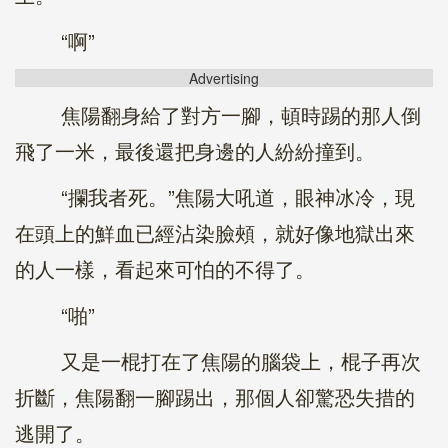
“啊”
Advertising
焦陽翻身給了對方一腳，頓時踢的那人倒
飛了一米，最後還把身邊的人紛紛撞到。
“攔我者死。”焦陽大吼道，眼神冰冷，現
在頭上的鮮血已經沾染臉頰，就好像地獄出來
的人一樣，看起來可怕的不得了。
“啪”
又是一棍打在了焦陽的腦袋上，棍子再次
折斷，焦陽翻一腳踢出，那個人卻驚恐失措的
逃開了。