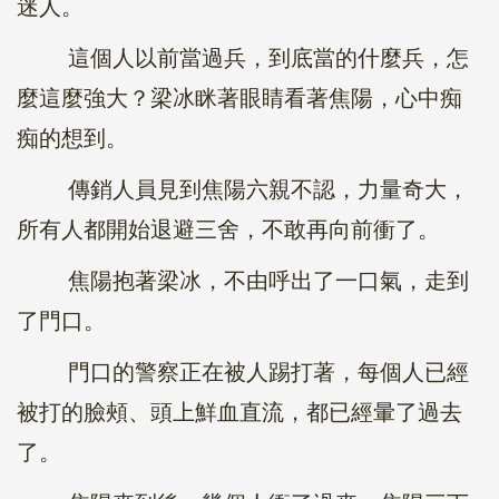
迷人。
這個人以前當過兵，到底當的什麼兵，怎
麼這麼強大？梁冰眯著眼睛看著焦陽，心中痴
痴的想到。
傳銷人員見到焦陽六親不認，力量奇大，
所有人都開始退避三舍，不敢再向前衝了。
焦陽抱著梁冰，不由呼出了一口氣，走到
了門口。
門口的警察正在被人踢打著，每個人已經
被打的臉頰、頭上鮮血直流，都已經暈了過去
了。