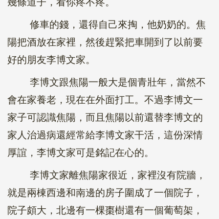
幾條道子，看你疼不疼。
修車的錢，還得自己來掏，他奶奶的。焦
陽把酒放在家裡，然後趕緊把車開到了以前要
好的朋友李博文家。
李博文跟焦陽一般大是個青壯年，當然不
會在家養老，現在在外面打工。不過李博文一
家子可認識焦陽，而且焦陽以前還替李博文的
家人治過病還經常給李博文家干活，這份深情
厚誼，李博文家可是銘記在心的。
李博文家離焦陽家很近，家裡沒有院牆，
就是兩棟西邊和南邊的房子圍成了一個院子，
院子頗大，北邊有一棵棗樹還有一個葡萄架，