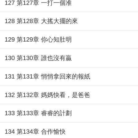
127 第127章 一打一個准
128 第128章 大搖大擺的來
129 第129章 你心知肚明
130 第130章 誰也沒有贏
131 第131章 悄悄拿回來的報紙
132 第132章 媽媽快看，是爸爸
133 第133章 睿睿的計劃
134 第134章 合作愉快