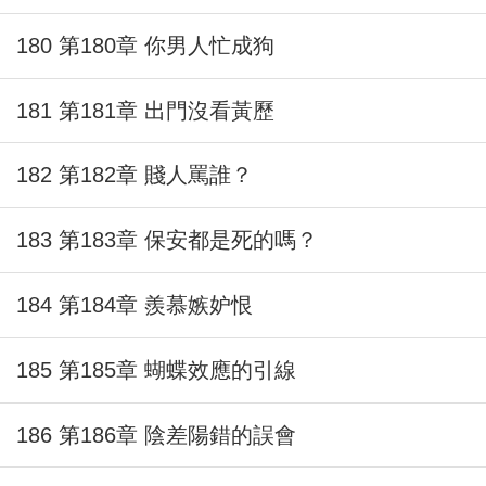
180 第180章 你男人忙成狗
181 第181章 出門沒看黃歷
182 第182章 賤人罵誰？
183 第183章 保安都是死的嗎？
184 第184章 羨慕嫉妒恨
185 第185章 蝴蝶效應的引線
186 第186章 陰差陽錯的誤會