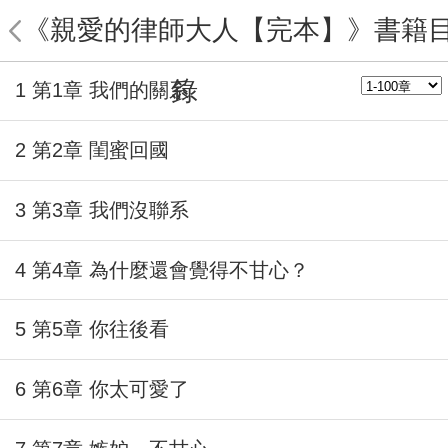
《親愛的律師大人【完本】》書籍
錄
1 第1章 我們的關系
2 第2章 閨蜜回國
3 第3章 我們沒聯系
4 第4章 為什麼還會覺得不甘心？
5 第5章 你往後看
6 第6章 你太可愛了