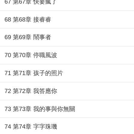
67 第67章 快要瘋了
68 第68章 接睿睿
69 第69章 鬧事者
70 第70章 停職風波
71 第71章 孩子的照片
72 第72章 我答應你
73 第73章 我的事與你無關
74 第74章 字字珠璣