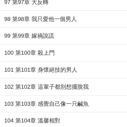
97 第97章 大反轉
98 第98章 我只愛他一個男人
99 第99章 嫁禍說謊
100 第100章 殺上門
101 第101章 身懷絕技的男人
102 第102章 這輩子都別想擺脫我
103 第103章 感覺自己像一只鹹魚
104 第104章 溫馨相對