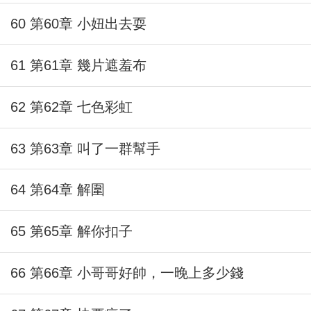
60 第60章 小妞出去耍
61 第61章 幾片遮羞布
62 第62章 七色彩虹
63 第63章 叫了一群幫手
64 第64章 解圍
65 第65章 解你扣子
66 第66章 小哥哥好帥，一晚上多少錢