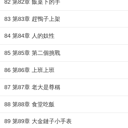
82 第82章 飯桌下的手
83 第83章 趕鴨子上架
84 第84章 人的奴性
85 第85章 第二個挑戰
86 第86章 上班上班
87 第87章 老大是尊稱
88 第88章 食堂吃飯
89 第89章 大金鏈子小手表