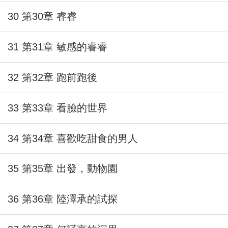
30 第30章 睿睿
31 第31章 敏感的睿睿
32 第32章 跑前跑後
33 第33章 看臉的世界
34 第34章 喜歡吃甜食的男人
35 第35章 出發，動物園
36 第36章 陸澤承的試探