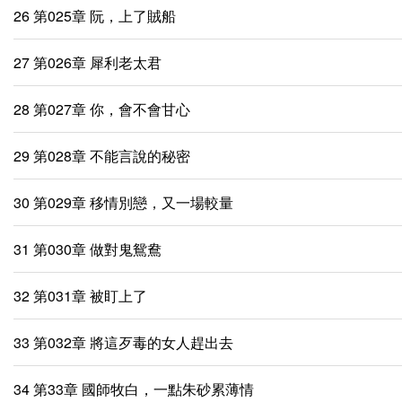
26 第025章 阮，上了賊船
27 第026章 犀利老太君
28 第027章 你，會不會甘心
29 第028章 不能言說的秘密
30 第029章 移情別戀，又一場較量
31 第030章 做對鬼鴛鴦
32 第031章 被盯上了
33 第032章 將這歹毒的女人趕出去
34 第33章 國師牧白，一點朱砂累薄情