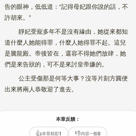
告的眼神，低低道：“記得母妃跟你說的話，不
許胡來。”
靜妃受寵多年不是沒有緣由，她從來都知
道什麼人她能得罪，什麼人她得罪不起。這兒
是騰龍殿。帝後皆在，還容不得她們放肆，她
們是來告狀的，可不是來討皇帝嫌的。
公主受傷那是何等大事？沒等片刻方圓便
出來將兩人恭敬迎了進去。
本章反饋：
1
0
👍
本章精彩
👎
內容一般