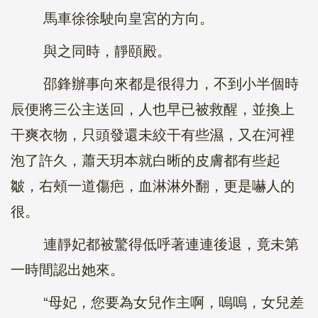
馬車徐徐駛向皇宮的方向。
與之同時，靜頤殿。
邵鋒辦事向來都是很得力，不到小半個時
辰便將三公主送回，人也早已被救醒，並換上
干爽衣物，只頭發還未絞干有些濕，又在河裡
泡了許久，蕭天玥本就白晰的皮膚都有些起
皺，右頰一道傷疤，血淋淋外翻，更是嚇人的
很。
連靜妃都被驚得低呼著連連後退，竟未第
一時間認出她來。
“母妃，您要為女兒作主啊，嗚嗚，女兒差