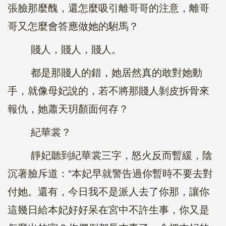
張臉那麼醜，還怎麼吸引離哥哥的注意，離哥
哥又怎麼會答應做她的駙馬？
賤人，賤人，賤人。
都是那賤人的錯，她居然真的敢對她動
手，就像母妃說的，若不將那賤人剝皮拆骨來
報仇，她蕭天玥顏面何存？
紀華裳？
靜妃聽到紀華裳三字，怒火反而暫緩，陰
沉著臉斥道：“本妃早就警告過你暫時不要去對
付她。還有，今日我不是派人去了你那，讓你
這幾日給本妃好好呆在宮中不許生事，你又是