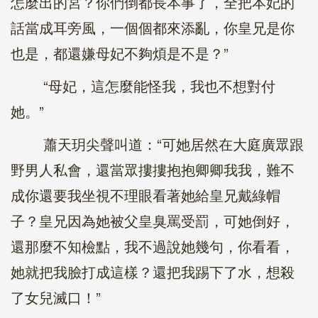
怎麼出的宮？你們倒都長本事了，全把本妃的
話當成耳旁風，一個個都來添亂，你皇兄是你
也是，都還嫌母妃不夠煩是不是？”
“母妃，這怎麼能怪我，我也不想對付
她。”
蕭天玥尖聲叫道：“可她居然在大庭廣眾跟
野男人私會，還當眾摟摟抱抱卿卿我我，難不
成你還要我坐視不理眼看著她給皇兄戴綠帽
子？皇兄因為她被父皇臭罵受罰，可她倒好，
還那麼不知檢點，我不過說她幾句，你看看，
她就把我臉打成這樣？還把我踢下了水，想殺
了女兒滅口！”