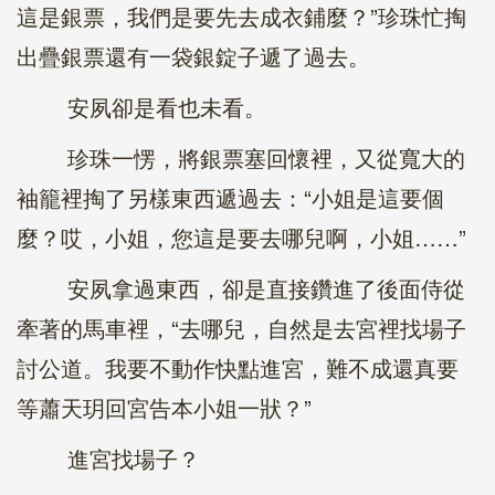
這是銀票，我們是要先去成衣鋪麼？”珍珠忙掏
出疊銀票還有一袋銀錠子遞了過去。
安夙卻是看也未看。
珍珠一愣，將銀票塞回懷裡，又從寬大的
袖籠裡掏了另樣東西遞過去：“小姐是這要個
麼？哎，小姐，您這是要去哪兒啊，小姐……”
安夙拿過東西，卻是直接鑽進了後面侍從
牽著的馬車裡，“去哪兒，自然是去宮裡找場子
討公道。我要不動作快點進宮，難不成還真要
等蕭天玥回宮告本小姐一狀？”
進宮找場子？