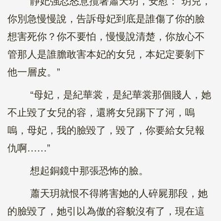
靜妃強忍怒意攬著蕭天玥，安慰：“玥兒，
你別急慢慢說，告訴母妃到底是誰傷了你的臉
想害死你？你不要怕，慢慢說清楚，你放心不
管那人是誰膽敢害本妃的女兒，本妃定要剝下
他一層皮。”
“母妃，是紀華裳，是紀華裳那個賤人，她
不止毀了女兒的容，還將女兒踢下了河，嗚
嗚，母妃，我的臉毀了，毀了，你要給女兒報
仇啊……”
想起銅鏡中那張恐怖的臉。
蕭天玥就恨不得將害她的人碎屍那段，她
的臉毀了，她引以為傲的容貌沒有了，現在這