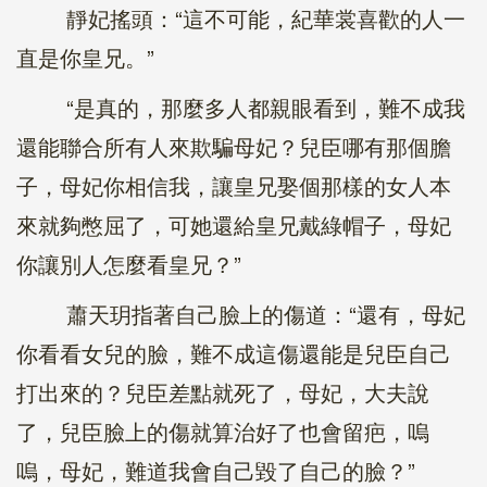
靜妃搖頭：“這不可能，紀華裳喜歡的人一
直是你皇兄。”
“是真的，那麼多人都親眼看到，難不成我
還能聯合所有人來欺騙母妃？兒臣哪有那個膽
子，母妃你相信我，讓皇兄娶個那樣的女人本
來就夠憋屈了，可她還給皇兄戴綠帽子，母妃
你讓別人怎麼看皇兄？”
蕭天玥指著自己臉上的傷道：“還有，母妃
你看看女兒的臉，難不成這傷還能是兒臣自己
打出來的？兒臣差點就死了，母妃，大夫說
了，兒臣臉上的傷就算治好了也會留疤，嗚
嗚，母妃，難道我會自己毀了自己的臉？”