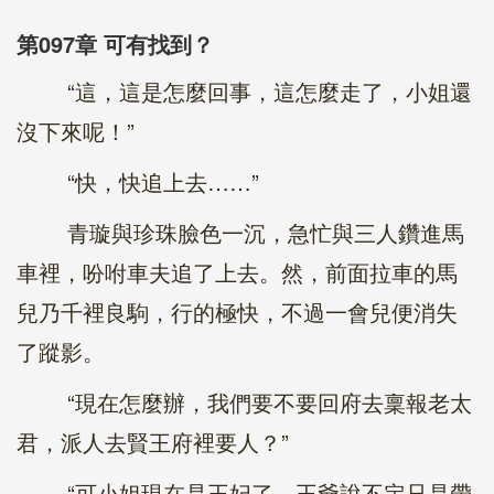
第097章 可有找到？
“這，這是怎麼回事，這怎麼走了，小姐還
沒下來呢！”
“快，快追上去……”
青璇與珍珠臉色一沉，急忙與三人鑽進馬
車裡，吩咐車夫追了上去。然，前面拉車的馬
兒乃千裡良駒，行的極快，不過一會兒便消失
了蹤影。
“現在怎麼辦，我們要不要回府去稟報老太
君，派人去賢王府裡要人？”
“可小姐現在是王妃了，王爺說不定只是帶