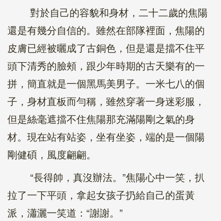
對於自己的容貌和身材，二十二歲的焦陽
還是有幾分自信的。雖然在部隊裡面，焦陽的
皮膚已經被曬成了古銅色，但是還是擋不住平
頭下清秀的臉頰，跟少年時期的古天樂有的一
拼，簡直就是一個黑馬美男子。一米七八的個
子，身材直板而勻稱，雖然穿著一身迷彩服，
但是絲毫遮擋不住焦陽那充滿陽剛之氣的身
材。現在站有站姿，坐有坐姿，端的是一個陽
剛健碩，風度翩翩。
“長得帥，真沒辦法。”焦陽心中一笑，扒
拉了一下平頭，拿起女孩子扔給自己的蛋黃
派，瀟灑一笑道：“謝謝。”