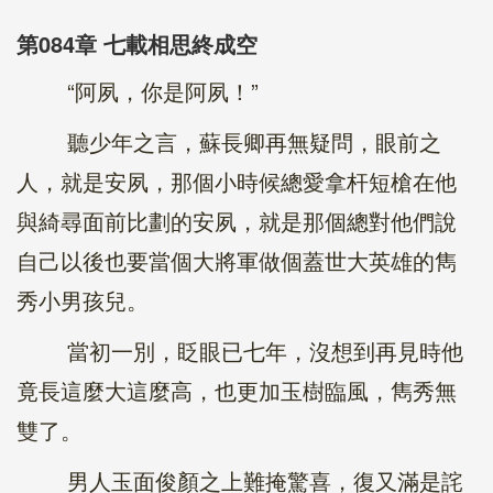
第084章 七載相思終成空
“阿夙，你是阿夙！”
聽少年之言，蘇長卿再無疑問，眼前之
人，就是安夙，那個小時候總愛拿杆短槍在他
與綺尋面前比劃的安夙，就是那個總對他們說
自己以後也要當個大將軍做個蓋世大英雄的雋
秀小男孩兒。
當初一別，眨眼已七年，沒想到再見時他
竟長這麼大這麼高，也更加玉樹臨風，雋秀無
雙了。
男人玉面俊顏之上難掩驚喜，復又滿是詫