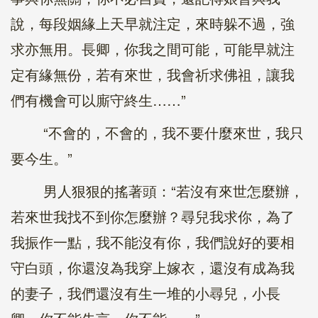
說，每段姻緣上天早就注定，來時躲不過，強
求亦無用。長卿，你我之間可能，可能早就注
定有緣無份，若有來世，我會祈求佛祖，讓我
們有機會可以廝守終生……”
“不會的，不會的，我不要什麼來世，我只
要今生。”
男人狠狠的搖著頭：“若沒有來世怎麼辦，
若來世我找不到你怎麼辦？尋兒我求你，為了
我振作一點，我不能沒有你，我們說好的要相
守白頭，你還沒為我穿上嫁衣，還沒有成為我
的妻子，我們還沒有生一堆的小尋兒，小長