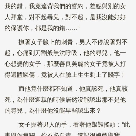
我的錯，我竟違背我們的誓約，差點與別的女
人拜堂，對不起尋兒，對不起，是我沒能好好
的保護你，都是我的錯……”
撫著女子臉上的刺青，男人不停說著對不
起，心痛到刀割般無法呼吸，他的尋兒，他一
心想娶的女子，那麼善良美麗的女子竟被人打
得遍體鱗傷，竟被人在臉上生生刺上了賤字！
而他竟什麼都不知道，他真該死，他真該
死，為什麼迎親的時候居然沒能認出那不是他
的尋兒，為什麼他沒能早些認出來？
女子握著男人的手，看著他艱難搖頭：“此
事與你無關，你不必自責，還記得娘曾與我