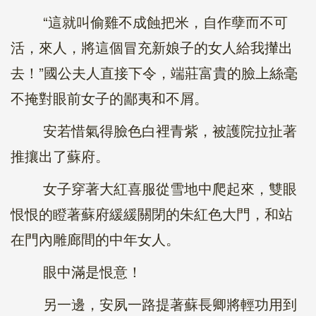
“這就叫偷雞不成蝕把米，自作孽而不可
活，來人，將這個冒充新娘子的女人給我攆出
去！”國公夫人直接下令，端莊富貴的臉上絲毫
不掩對眼前女子的鄙夷和不屑。
安若惜氣得臉色白裡青紫，被護院拉扯著
推攘出了蘇府。
女子穿著大紅喜服從雪地中爬起來，雙眼
恨恨的瞪著蘇府緩緩關閉的朱紅色大門，和站
在門內雕廊間的中年女人。
眼中滿是恨意！
另一邊，安夙一路提著蘇長卿將輕功用到