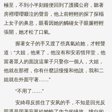
極至，不到小半刻鐘便回到了護國公府，聽著
房裡嚶嚶啜泣的聲音，他上前輕輕的探了探榻
上女子的鼻息，眼看因她的觸碰女子眼簾輕輕
張開，她才松了口氣。
握著女子的手又渡了些真氣給她，才輕聲
道：“大姐，他來了，他沒有和安若惜拜堂，他
當著眾人的面說這輩子只娶你一個人，大姐，
他就在那裡，你有什麼話慢慢和他說，我和二
姐就在外面守著……”
“不用了……”
安綺尋反抓住了安夙的手，不知是回光反
照還是因著安夙給她輸了內力的緣故，慘白的