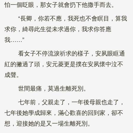
怕一個眨眼，那女子就會扔下他撒手而去。
“長卿，你若不應，我死也不會瞑目，算我
求你，綺尋此生從未求過你，我求你答應
我……”
看女子不停流淚祈求的樣子，安夙眼眶通
紅的撇過了頭，安元菱更是撲在安夙懷中泣不
成聲。
世間最痛，莫過生離死別。
七年前，父親走了，一年後母親也走了，
七年後她學成歸來，滿心歡喜的回到家，卻不
想，迎接她的是又一場生離死別。