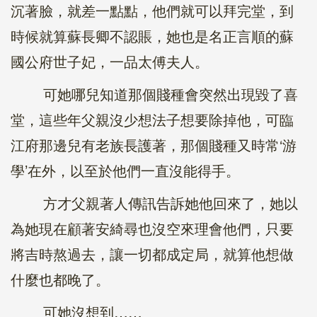
沉著臉，就差一點點，他們就可以拜完堂，到
時候就算蘇長卿不認賬，她也是名正言順的蘇
國公府世子妃，一品太傅夫人。
可她哪兒知道那個賤種會突然出現毀了喜
堂，這些年父親沒少想法子想要除掉他，可臨
江府那邊兒有老族長護著，那個賤種又時常‘游
學’在外，以至於他們一直沒能得手。
方才父親著人傳訊告訴她他回來了，她以
為她現在顧著安綺尋也沒空來理會他們，只要
將吉時熬過去，讓一切都成定局，就算他想做
什麼也都晚了。
可她沒想到……