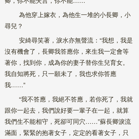
卿，你不能失言，你不能……”
為他穿上嫁衣，為他生一堆的小長卿，小
尋兒？
安綺尋笑著，淚水亦無聲流：“我想，我是
沒有機會了，長卿我答應你，來生我一定會等
著你，找到你，成為你的妻子替你生兒育女。
我自知將死，只一願未了，我也求你答應
我……”
“我不答應，我絕不答應，若你死了，我就
跟你一起去，我們說好要一輩子在一起，就算
我們生不能相守，死卻可同穴……”蘇長卿淚流
滿面，緊緊的抱著女子，定定的看著女子，只